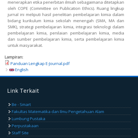
menerapkan etika penerbitan ilmiah sebagaimana ditetapkan
oleh COPE (Committee on Publication Ethics). Ruang lingkup
jurnal ini meliputi hasil penelitian pembelajaran kimia dalam
bidang kurikulum kimia sekolah menengah (SMA, MA dan
SMK), strategi pembelajaran kimia, integrasi teknologi dalam
pembelajaran kimia, penilaian pembelajaran kimia, media
dan sumber pembelajaran kimia, serta pembelajaran kimia
untuk masyarakat.
Lampiran:
Panduan Lengkap E-Journal.pdf
English
Link Terkait
Be - Smart
Fakultas Matematika dan Ilmu Pengetahuan Alam
Lumbung Pustaka
Perpustakaan
Staff Site