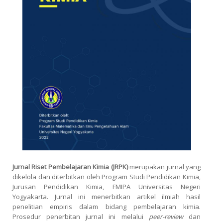
Jurnal Riset Pembelajaran Kimia (JRPK)
merupakan jurnal yang
dikelola dan diterbitkan oleh Program Studi Pendidikan Kimia,
Jurusan Pendidikan Kimia, FMIPA Universitas Negeri
Yogyakarta. Jurnal ini menerbitkan artikel ilmiah hasil
penelitian empiris dalam bidang pembelajaran kimia.
Prosedur penerbitan jurnal ini melalui
peer-review
dan