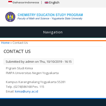
Bahasa Indonesia
English
Navigation
You are here
Home
» Contact Us
CONTACT US
Submitted by
admin
on Thu, 10/10/2019 - 16:15
Prgram Studi Kimia
FMIPA Universitas Negeri Yogyakarta
Kampus Karangmalang Yogyakarta 55281
Telp. (0274)586168 Pes. 115
Email:
kimia@uny.ac.id